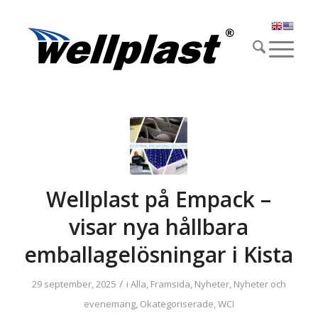
Wellplast på Empack –
visar nya hållbara
emballagelösningar i Kista
/
29 september, 2025
i
Alla
,
Framsida
,
Nyheter
,
Nyheter och
evenemang
,
Okategoriserade
,
WCI