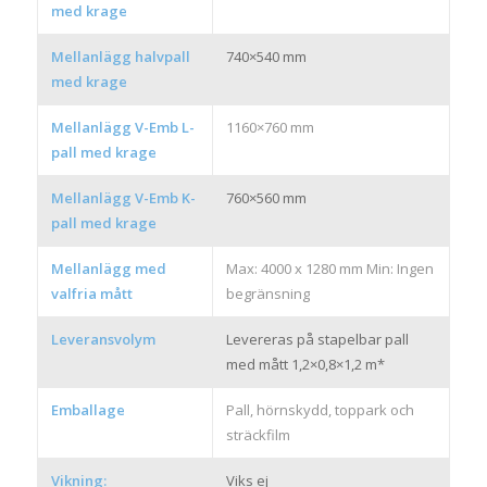
med krage
Mellanlägg halvpall
740×540 mm
med krage
Mellanlägg V-Emb L-
1160×760 mm
pall med krage
Mellanlägg V-Emb K-
760×560 mm
pall med krage
Mellanlägg med
Max: 4000 x 1280 mm Min: Ingen
valfria mått
begränsning
Leveransvolym
Levereras på stapelbar pall
med mått 1,2×0,8×1,2 m*
Emballage
Pall, hörnskydd, toppark och
sträckfilm
Vikning:
Viks ej