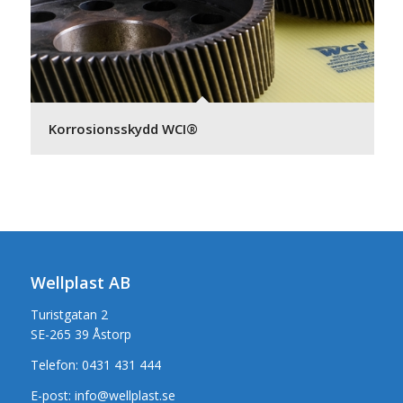
Korrosionsskydd WCI®
Wellplast AB
Turistgatan 2
SE-265 39 Åstorp
Telefon:
0431 431 444
E-post:
info@wellplast.se